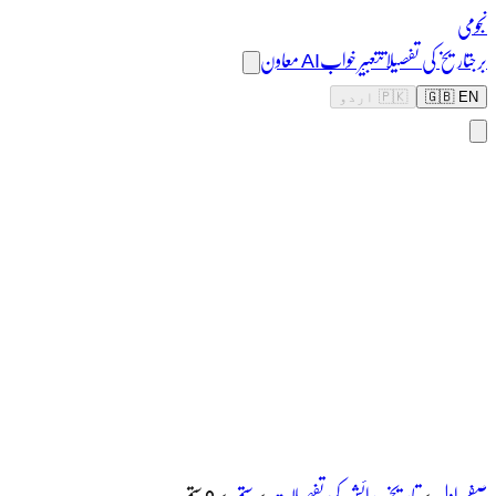
نجومی
برج
تاریخ کی تفصیلات
تعبیر خواب
AI معاون
🇬🇧 EN
🇵🇰 اردو
صفحہ اول
>
تاریخ پیدائش کی تفصیلات
>
ستمبر
>
8 ستمبر