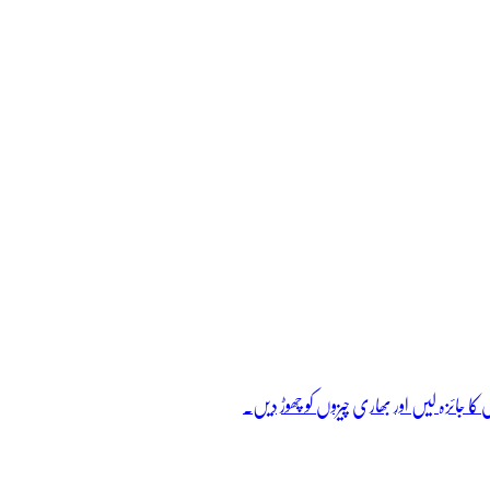
کا جائزہ لیں اور بھاری چیزوں کو چھوڑ دیں۔