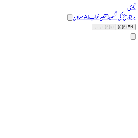
نجومی
برج
تاریخ کی تفصیلات
تعبیر خواب
AI معاون
🇬🇧 EN
🇵🇰 اردو