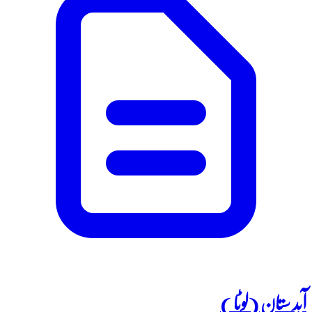
آبد ستان (لوٹا )