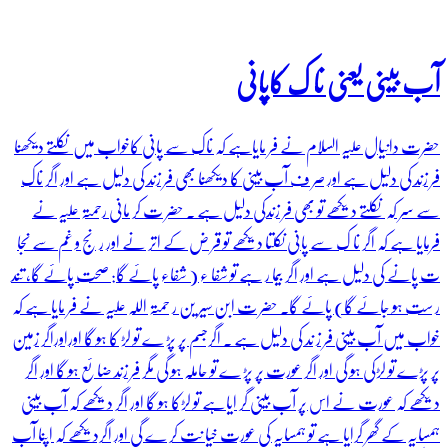
آب بینی یعنی نا ک کاپانی
حضرت دانیال علیہ السلام نے فر مایاہے کہ ناک سے پانی کاخواب میں نکلتے دیکھنا
فر زند کی دلیل ہے اور صر ف آب بینی کا دیکھنا بھی فر زند کی دلیل ہے اور اگر ناک
سے سر کہ نکلتے دیکھے تو بھی فر زندکی دلیل ہے ۔ حضر ت کر مانی رحمتہ علیہ نے
فرمایا ہے کہ اگر نا ک سے پانی نکلتا دیکھے تو قر ض کے اتر نے اور ر نج و غم سے نجا
ت پانے کی دلیل ہے اور اگر بیما ر ہے تو شفا ء ( شفاء پائے گا: صحت پائے گا، تند
ر ست ہو جائے گا) پائے گا۔ حضر ت ابن سیر ین ر حمتہ اللہ علیہ نے فر مایا ہے کہ
خواب میں آب بینی فر ز ند کی دلیل ہے ۔ اگرجسم پر پڑ ے تو لڑ کا ہو گا اوراوراگر زمین
پر پڑے تو لڑکی ہو گی اور اگر عورت پر پڑ ے تو حاملہ ہو گی مگر فر زند ضا ئع ہو گا اور اگر
دیکھے کہ عورت نے اس پر آب بینی گر ایاہے تو لڑکا ہو گا اور اگر دیکھے کہ آب بینی
ہمسایہ کے گھر گرایا ہے تو ہمسایہ کی عورت خیا نت کر ے گی اور اگردیکھے کہ اپنا آب