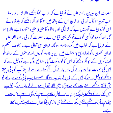
حضر ت ابن سیر ین رحمتہ علیہ نے فرمایا ہے کہ خواب لوٹا دیکھنے والا خز انہ دار صا
حب تد بیر ہو گا کہ آمد نی اور خر چ اس کے ہاتھ میں ہو گا اور اگر دیکھے کہ بادشاہ نے
اس کو زہ دیا ہے تو دلیل ہے کہ خز انچی اور بادشا ہ کا مشیر ( مشیر : مشو رہ دینے والا) ہو
گا۔ اور اگر و ہ لوٹا کسی کو دے تو بھی یہی قیا س ہے۔ حضر ت کر مانی ر حمتہ اللہ علیہ
نے فر مایا ہے کہ خواب میں کو زہ خا دم ہو گا۔ فرمان حق تعالیٰ ہے ۔ یطو ف علیھم و
لد ان مخلو ن با کو ابو ابا ریق ( بہشت میں ان پر خا دم کو زوں اور ند ھنو ں کے ساتھ طو
اف کر یں گے ) اگر دیکھے کہ اس کا کو زہ ٹو ٹ گیا یا ضا ئع ہو گیا ہے تو دلیل ہے کہ
اس کی عو رت جد ا ہو جائے گی یا مر جائے گی۔ اگرکو زے سے اپنے آپ کو پانی پیتے
دیکھے تو دلیل ہے کہ اس کے ہا ں فر زند پید ا ہو گا۔ خصو صا جب پانی کو صا ف اور خو
ش ذائقہ دیکھے ۔ حضر ت جعفر صادق ر ضی اللہ تعا لیٰ عنہ نے فر مایا ہے کہ خوا ب
میں کو زے کا دیکھنا پا نچ و جہ پر ہے ۔ اول خادم ۔ دوم خز انچی ۔ سوم ، وزارت ۔
چہا رم، فر زند ۔ پنجم ، ایسی جگہ سے تھو ڑی روزی پانا جہا ں سے امیدنہیں رکھتا
ہے۔