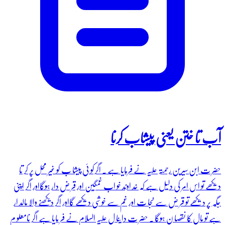
آب تا ختن یعنی پیشاب کرنا
حضر ت ابن سیرین رحمتہ علیہ نے فرمایا ہے ۔ اگرکو ئی پیشا ب کو غیر محل پر کر تا
دیکھے تو اس امر کی دلیل ہے کہ خد اوند خو اب غمگین اور قر ض دار ہوگااور اگر اپنی
جگہ پر دیکھے تو قر ض سے نجا ت اور غم سے خوشی دیکھے گااور اگر دیکھنے والا مالد ار
ہے تو مال کا نقصا ن ہوگا ۔ حضر ت داینا ل علیہ السلام نے فر مایا ہے اگر نامعلو م