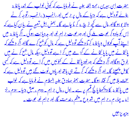
حضر ت ابن سیر ین رحمتہ اللہ علیہ نے فرمایا ہے کہ کوئی خو اب کے اندر پاخا نہ
بنائے تو دلیل ہے کہ دنیا کے مال پر حر یص اور راغب ( را غب : تو جہ کر نے
والا) ہو گااور مال سے کچھ خر چ نہ کر نا چاہے گا۔ بعض اہل تعبیر نے بیا ن کیاہے کہ
اس کو جادو گر عورت ملے گی اور وہ عورت حر ام خور اور بد دیا نت ہو گی ۔ اگر پاخا نہ میں
اپنے آپ کو بو ل و پاخانہ کرتا دیکھے تو دلیل ہے کہ مال کو جمع کرے گااور اگر دیکھے کہ
پائخا نے میں یا پا ئخا نے کے گڑ ھے میں گر ا ہے تو دلیل ہیکہ مال جمع کر نے میں
غر ق ہوگااور اگر دیکھے کہ وہ خود پائخا نے کے کنو ئیں میں گرا ہے تو دلیل ہے کہ کسی
کامل چھینے گا۔ اور اگر دیکھے کہ گرتے ہی ہاتھ اور پاوں ٹو ٹ گئے ہیں تو دلیل ہے کہ
سخت بلا میں گر فتار ہوگا۔ حضرت جعفر صاد ق علیہ السلام نے فرمایا ہے کہ خواب
میں پائخا نہ کا دیکھنا پانچ قسم پر ہے ۔ اول ، مال حر ام ۔ دوم ، عیش دنیا ۔ سو م ، خز
انہ۔ چہا ر م ، حر ام میں شر وع ۔ پنجم ،خد مت گار اور حرام خور عورت ۔
مزید پڑھیں