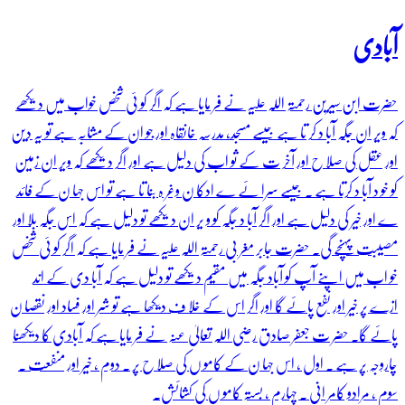
آبادی
حضرت ابن سیرین رحمتہ اللہ علیہ نے فر مایا ہے کہ اگر کو ئی شخص خواب میں دیکھے
کہ ویر ان جگہ آبا د کر تا ہے جیسے مسجد، مدرسہ خانقاہ اور جو ان کے مشابہ ہے تو یہ دین
اور عقل کی صلا ح اور آخر ت کے ثو اب کی دلیل ہے اور اگر دیکھے کہ ویر ان زمین
کو خو د آبا د کرتا ہے ۔ جیسے سرا ئے ے ادکا ن وغر ہ بنا تا ہے تو اس جہا ن کے فائد
ے اور خیر کی دلیل ہے اور اگر آبا د جگہ کو و یر ان دیکھے تو دلیل ہے کہ اس جگہ بلا اور
مصیبت پہنچے گی۔ حضرت جابر مغر بی رحمتہ اللہ علیہ نے فر مایا ہے کہ اگر کو ئی شخص
خو اب میں اپنے آپ کو آباد جگہ میں مقیم دیکھے تو دلیل ہے کہ آبا دی کے اند
ازے پر خیر اور نفع پائے گا اور اگر اس کے خلا ف دیکھا ہے تو شر اور فساد اور نقصا ن
پائے گا۔ حضر ت جعفر صادق رضی اللہ تعالیٰ عنہ نے فر مایا ہے کہ آبادی کا دیکھنا
چاروجہ پر ہے ۔ اول ، اس جہا ن کے کامو ں کی صلا ح پر ۔ دوم ، خیر اور منفعت ۔
سوم ، مرادو کامر انی ۔ چہارم ، بستہ کامو ں کی کشائش۔