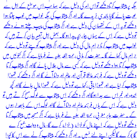
جگہ پر پیشا ب کرتادیکھے تو اس امر کی دلیل ہے کہ صا حب اس مو ضع کے اہل سے
عورت پائے گایا باند ی خر یدے گا۔ اور اگر پیشا ب کی جگہ خو اب میں خوب چلتا ہو ا
دیکھے تو یہ اس کے نقصا ن کی دلیل ہے اور اگر پیشا ب کی پیپ چلتے ہوئے دیکھے
تو دلیل ہے کہ اس کے یہا ں بیما ر بچہ پید ا ہو گا۔ بعض اہل تعبیر بیا ن کرتے ہیں کہ
خواب میں پیشا ب کرنا حر ام مال کی دلیل ہے اور اگر پیشا ب کو پئے تو دلیل ہے کہ
حر ام مال کھا ئے گا ۔ حضر ت کر ما نی رحمتہ اللہ علیہ نے فرمایا ہے کہ اگر کنو ئیں میں
پیشاب کرتا ہوا دیکھے تو دلیل ہے کہ کسی سے مال حلا ل پائے گااور اگر پیشاب کرتا
دیکھے تو دلیل ہے کہ فر زند حا فظ قر آن اور عالم اور دانا آئے گا اور اگر دیکھے کہ تھو ڑا
پیشاب کر لیا ہے اور تھو ڑا باقی رکھا ہے تو دلیل ہے کہ تھو ڑا مال جائے گااور کچھ
اندوہ اور غم اس سے جد ا ہوگااور اگر دیکھے کہ اس پیشا ب سے لو گ مسح کر تے ہیں تو
دلیل ہے کہ اس کے ہا ں فر زند عا لم اور دانا آئے گااور لوگ اس کے بابعد ار ہو ں
گے ۔ حضر ت جابر مغر بی ر حمتہ اللہ علیہ نے فر مایا ہے کہ اگر مسجد میں پیشاب کرتا
دیکھے تو دلیل ہے کہ اپنے مال کو خز انہ ( خز انہ کرے گا: مال و دولت جمع کر ے
گا) کر ے گالیکن اپنے لئے نہیں ۔ اور اگر دیکھے کہ پیشاب کرنے سے اس کا کپڑ ا