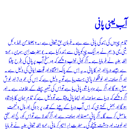
آب یعنی پانی
تما م چیز وں کی زند گی پانی سے ہے ۔ فرمان حق تعالیٰ ہے :۔ و جعلنا من الما ء کل
شئی حیی ( ہم نے ہر ایک چیز کو پانی سے زند ہ کیا ہے ۔ ) حضرت ابن سرین ر حمتہ
اللہ علیہ نے فر مایا ہے ۔ اگر کوئی خواب دیکھے کہ وہ سطح آب پر پانی کی طر ح چلتا
ہے جیسے دریا اور نہر کا پانی ۔ یہ اس کے پاک اعتقاد اور قوت ایمانی کی دلیل ہے ۔
اور اگرصاف اور خوشگو ار پاننی بہت پیا ہے تو یہ دلیل ہے کہ اس کی عمر دراز اور خو ش
عیش ہو گا اور اگر بے مزہ یا شو ر پانی پیا ہے تو اس کی تعبیر پہلے کے خلاف ہے ۔ اور
اگر دیکھے کہ دریا سے صا ف اور اچھا پانی پیتا ہے تو دلیل ہے کہ تما م جہان کا بادشاہ
ہو گا اور بعض کہتے ہی کہ اس آب دریا کے پینے کے قد ر پر بز دگی اور مال و نعمت
حاصل کر ے گا۔ اگر پانی مصفا اور صاف ہے اور اگر گند لا ہے تو اس کو ر نج اور سختی
اورخو ف اور دہشت پہنچے گی۔ حضر ت ابر اہیم کر مانی رحمتہ اللہ تعالیٰ علیہ نے فر مایا