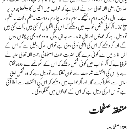
صا دق رضی اللہ تعالیٰ عنہ نے فرمایا ہے کہ خو اب میں انگیو ں کا دیکھنا چھ وجہ پر
ہے۔ اول ، فرزند۔ دوم ، بھتیجے ۔ سوم ، نو کر ۔ چہا ر م ، دوست ۔ پنجم ، قوت ۔ ششم ،
پنج نماز ۔ اگر کوئی شخص خواب میں دیکھے کہ اس کی انگلیا ں گر گئی ہیں یا کٹ گئی ہیں
تو دلیل ہے کہ خویشوں اور اہل خانہ سے جد ائی ہو گی اور وہ خو د بھی پر یشا ن ہو ں
گے اور اگر دیکھے کہ اس کی انگلی ٹو ٹی ہوئی ہے تو اس امر کی دلیل ہے کہ اس کے
اہل خا نہ میں سے کو ئی مرے گا۔ حضر ت خلف اصفہانی رحمتہ اللہ تعالیٰ علیہ نے
فرمایا ہے کہ اگر خو اب میں کو ئی شخص دیکھے کہ اس کے انگو ٹھے سے دودھ نکلتا
ہے یا ا س کی انگشت شہا دت سے خو ن نکلتا ہے تو دلیل ہے کہ وہ شخص اپنی
ساس سے جھگڑا کرے گا۔ اور اگر خوا ب میں دیکھے کہ اس کی انگشت سے آواز آتی
ہے تو اس امر کی دلیل ہے کہ اس کے خویشو ں میں گفتگو ہو گی ۔
متعلقہ صفحات
165
صفحات