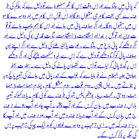
کہ پا نی میں جاتا ہے اور اس وقت اس کا حجم مضبو ط ہے تو دلیل ہے کہ حاکم کی طر
ف سے کسی سخت کام می مشغو ل ہو گااور اس قو ل اس کام میں اور دوسر ے کا مو
ں میں مقبو ل ہوگا۔ اور اگر صا ف پانی میں جائے اور اس کا جسم چھپ جائے تو قو
ت دین اور تو کل بر خد ا اور استقامت ( استقا مت :ثا بت قد می ) کی دلیل ہے اور
اگر دیکھے کہ پانی باغ میں جاتا ہے ، عورت یا کنیز ملنے کی دلیل ہے اور اگر اپنے اوپر
صاف پانی کو گرتا دیکھے تو دلیل ہے کہ اس سے خیر و منفعت پہنچے گی اور اگر دیکھے
اس پر گد لا پانی گر ایا ہے تو اس سے نقصا ن پانے کی دلیل ہے ۔ حضر ت جعفر
صادق علیہ السلام نے فر مایا ہے کہ خواب کے اند ر پانی میں جانے کی تعبیر پانچ وجہ
پر بتا تے ہیں ۔ اول یقین ۔دوم قوت ۔ سو م مشکل کام ، چہارم مصا حبت ( مصا
حبت: دوستی ، محبت ، پیا ر ) پنجم ریئس شہر کی طر ف سے کو ئی کام ۔ یا درکھو کہ تعبیر
باراں حر ف ب میں بیا ن کر یں گے اور آب چشمہ ۔ آپ چاہ اور آب جو ئے حر ف
ج میں بیا ن کر یں گے اور آب دریا حر ف د میں اور آب رود حر ف ر میں اور آپ کا
ر یز حر ف ک میں ۔ اسی تر تیب پر دوسر ے خوابو ں کو ہر ایک چیز کی تر تیب پر اس
کی جگہ پر ذکر کر یں گے۔