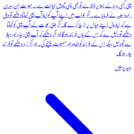
بینی کسی مر د کے بستر پر ڈالا ہے تو بھی یہی تاویل خیا نت ہے ۔ حضر ت ابن سیر ین
رحمتہ علیہ نے فرمایا ہے ۔ اگر خو اب میں اپنے آپ کو اپنا آب بینی کھاتادیکھے تو دیلی
ہے کہ اپنا مال اپنے عیا ل پر خر چ کر ے گا۔ اگر اپنی عورت کے آب بینی کو کھاتا
دیکھے تو دلیل ہے کہ اس کے ہاں فر زند ہو گا اور اگر دیکھے کہ آب بینی سیا ہ اور میلا
ہے تو دلیل ہیکہ اس کے فر زند کو اندوہ اور مصیبت پہنچے گی۔ اور اگر زرد دیکھے تو فر زند
بیما ر ہو گا۔
مزید پڑھیں