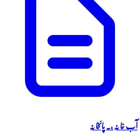
آب خا نہ ،۔ پائخا نہ