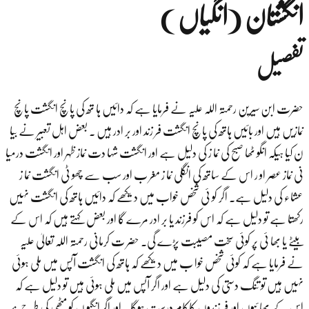
انگشتان (انگیاں )
تفصیل
حضرت ابن سیرین رحمتہ اللہ علیہ نے فرمایا ہے کہ دائیں ہا تھ کی پانچ انگشت پانچ
نمازیں ہیں اور بائیں ہاتھ کی پانچ انگشت فر زند اور بر ادر ہیں ۔ بعض اہل تعبیر نے بیا
ن کیا ہیکہ انگو ٹھا صبح کی نما ز کی دلیل ہے اور انگشت شہا دت نماز ظہر اور انگشت درمیا
نی نماز عصر او ر اس کے ساتھ کی انگلی نما ز مغر ب اور سب سے چھو ٹی انگشت نما ز
عشاء کی دلیل ہے۔ اگر کو ئی شخص خواب میں دیکھے کہ دائیں ہاتھ کی انگشت نہیں
رکھتا ہے تو دلیل ہے کہ اس کو فرزند یا بر ادر مرے گا اور بعض کہتے ہیں کہ اس کے
بیٹے یا بھا ئی پر کوئی سخت مصیبت پڑے گی۔ حضر ت کرمانی رحمتہ اللہ تعالیٰ علیہ
نے فرمایا ہے کہ کوئی شخص خوا ب میں دیکھے کہ ہاتھ کی انگشت آپس میں ملی ہوئی
نہیں ہیں تو تنگ دستی کی دلیل ہے اور اگر آپس میں ملی ہوئی ہیں تو دلیل ہے کہ
اس کے بھا ئیوں اور فر زندوں کاکام درست ہوگا ۔ اور اگر انگیو ں کو مٹھی کی طر ح بند