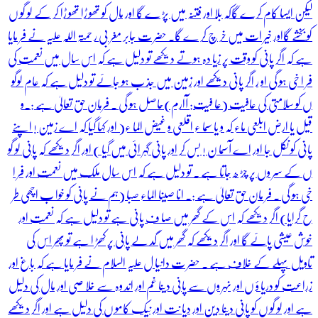
لیکن ایسا کام کرے گاکہ بلا اور فتنہ میں پڑ ے گا اور مال کو تھو ڑا تھو ڑا کر کے لو گو ں
کو بخشے گااور خیر ات میں خر چ کر ے گا۔ حضر ت جابر مغر بی ر حمتہ اللہ علیہ نے فر مایا
ہے کہ اگر پانی کو وقت پر زیا دہ ہوتے دیکھے تو دلیل ہے کہ اس سال میں نعمت کی
فر ا خی ہو گی او ر اگر پانی دیکھے اور زمین میں جذ ب ہو جائے تو دلیل ہے کہ عام لوگو
ں کو سلامتی کی عافیت (عا فیت: آارم)حاصل ہو گی ۔ فرمان حق تعالیٰ ہے :۔و
قیل یا ارض ابلعی ماء کہ و یا سما ء اقلعی و غیض الما ء( اور کہا گیا کہ اے زمین ! اپنے
پانی کو نکل جا اور اے آسما ن ! بس کر اور پانی گہر ائی میں گیا ) اور اگر دیکھے کہ پانی لو گو
ں کے سر وں پر چڑ ھ جاتا ہے ۔ تو دلیل ہے کہ اس سال ملک میں نعمت اور فر ا
خی ہو گی ۔ فر مان حق تعالیٰ ہے :۔ انا صینا الماء صبا (ہم نے پانی کو خوا ب اچھی طر
ح گرایا) اگر دیکھے کہ اس کے گھر میں صا ف پانی ہے تو دلیل ہے کہ نعمت اور
خوش عیشی پائے گا اور اگر دیکھے کہ گھر میں گد لے پانی پر کھڑ ا ہے تو پھر اس کی
تاویل پہلے کے خلاف ہے ۔ حضر ت دانیا ل علیہ السلام نے فر مایا ہے کہ باغ اور
زراعت کو دریا ؤ ں اور نہر وں سے پانی دینا غم اور اند وہ سے خلا صی اور مال کی دلیل
ہے اور لو گو ں کو پانی دینا دین اور دیا نت اور نیک کامو ں کی دلیل ہے اور اگر دیکھے