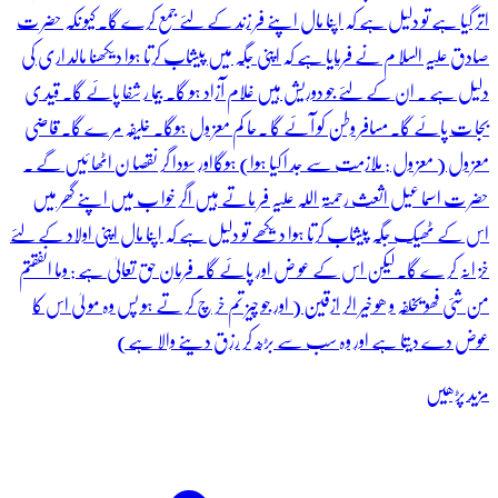
اتر گیا ہے تو دلیل ہے کہ اپنا مال اپنے فر زند کے لئے جمع کرے گا۔ کیو نکہ حضر ت
صادق علیہ السلا م نے فرمایا ہے کہ اپنی جگہ میں پیشاب کرتا ہوا دیکھنا مالد اری کی
دلیل ہے ۔ ان کے لئے جو دوریش ہیں غلام آزاد ہو گا۔ بیما ر شفا پائے گا۔ قید ی
بجا ت پائے گا۔ مسافر وطن کو آئے گا ۔حا کم معز ول ہوگا۔ خلیفہ مر ے گا۔ قاضی
معز ول ( معز ول : ملازمت سے جد ا کیا ہوا) ہوگااور سودا گر نقصا ن اٹھا ئیں گے ۔
حضر ت اسما عیل اثعث رحمتہ اللہ علیہ فر ماتے ہیں اگر خوا ب میں اپنے گھر میں
اس کے ٹھیک جگہ پیشاب کرتا ہوا دیکھے تو دلیل ہے کہ اپنا مال اپنی اولاد کے لئے
خز انہ کر ے گا۔ لیکن اس کے عو ض اور پائے گا۔ فرمان حق تعالیٰ ہے : وما انفقتم
من شئی فھو یخلفہ و ھو خیر الر ازقین ( اور جو چیز تم خر چ کر تے ہو پس وہ مو لیٰ اس کا
عوض دے دیتا ہے اور وہ سب سے بڑھ کر رزق دینے والا ہے)
مزید پڑھیں