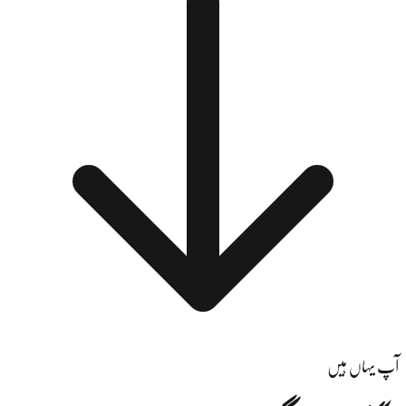
آپ یہاں ہیں