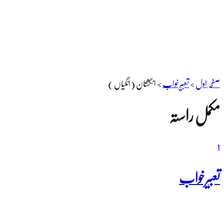
صفحہ اول
>
تعبیرخواب
>
انگشتان (انگیاں )
مکمل راستہ
1
تعبیرخواب