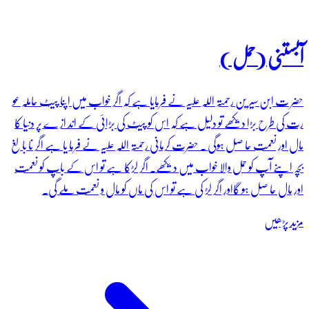
آبستنی (حمل )
حضر ت ابن سیر ین رحمتہ اللہ علیہ نے فرمایا ہے کہ اگر خواب میں اپنا پیٹ حاملہ عو
رت کی طرح بڑا دیکھے تو دلیل ہے کہ اس کو پیٹ کی بڑائی کے اند از ے پر دنیا کا
مال اور نعمت حا صل ہوگی ۔ حضرت کرمانی رحمتہ اللہ علیہ نے فرما یا ہے اگر نا با لغ
بچہ اپنے آپ کو حمل والا خواب میں دیکھے۔ اگر لڑکا ہے تو اس کے باپ کو نعمت
اور مال حا صل ہو گااور اگر لڑ کی ہے تو اس کی ماں کو مال و نعمت ملے گی۔
مزید پڑھیں