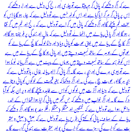
ہے کہ اگر دیکھے کہ پانی گر م پیتا ہے تو بیماری اور ر نج کی دلیل ہے اور ار دیکھے کہ
اس پر پانی گر م گر ا یا گیا ہے اور اس کو خبر نہیں ہے تو دلیل ہے کہ بیما ر ہو گایا اس کو
سخت غم پہنچے گااور اگردیکھے کہ پانی میں گراہے تو دلیل ہے کہ ر نج اور غم میں گر فتا
ر ہو گا اور اگر پا نی پیا لے میں اٹھا ئے تو دلیل ہے کہ مال اور زند گی پر فر یفتہ ہو گااور
اگر کانچ کے پیا لے میں اپنی عورت کو پانی دیا (اور دانا لو گ کانچ کے پیا لے کو
عورتوں کے جو ہر کے ساتھ نسبت دیتے ہیں اور پانی جو کانچ کے پیا لے میں ہے
اس کو فر زند کے ساتھ نسبت دیتے ہیں جو ماں کے پیٹ میں ہے اگر پیا لہ ٹو ٹا ہو ا
ہے تو بیو ی مر ے گی اور بچہ ر ہے گا۔ اگر پانی گر ا اور پیا لہ خا لی ر ہا تو دلیل ہے کہ
بچہ مر گااو ر عو رت بچ رہے گی ۔ اور اگر دیکھا کہ بغیر قیمت کے لو گو ں کو پانی دیتا ہے
تو دلیل ہے کہ دنیا اور آخر ت میں لو گو ں کو اس سے فاہد ہ پہنچے گا اور و یر ان جگہ کو آبا
د کر ے گا ۔ اور اگر خواب میں دیکھے کہ جس گھر میں پانی گرایا ہو ا تھا اس کے اند ر
داخل ہو ا ہے تو دلیل ہے کہ غمگین اور متفکر (متفکر : فکر مند ) ہو گااور اگر دیکھے کہ
پیا لے کے صا ف پانی کو کتے کی طر ح پیا ہے تو دلیل ہے کہ عیش (عیش و عشر
ت سے گز ارے گی: مز ے سے گز ارے گی) اور عشر ت سے زند گی گز رے گا ۔