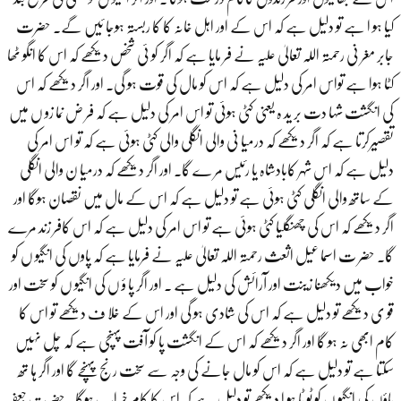
کیا ہو ا ہے تو دلیل ہے کہ اس کے اور اہل خانہ کا کا ربستہ ہوجا ئیں گے۔ حضرت
جابر مغر نی رحمتہ اللہ تعالیٰ علیہ نے فر مایا ہے کہ اگر کو ئی شخص دیکھے کہ اس کا انگو ٹھا
کٹا ہوا ہے تواس امر کی دلیل ہے کہ اس کو مال کی قوت ہو گی۔ اور اگر دیکھے کہ اس
کی انگشت شہا دت بر ید ہ یعنی کٹی ہوئی تو اس امر کی دلیل ہے کہ فر ض نما زو ں میں
تقصیرکرتا ہے کہ اگر دیکھے کہ درمیا نی والی انگلی والی کٹی ہوئی ہے کہ تو اس امر کی
دلیل ہے کہ اس شہر کابادشاہ یا رئیس مر ے گا۔ اور اگر دیکھے کہ درمیا ن والی انگلی
کے ساتھ والی انگلی کٹی ہوئی ہے تو دلیل ہے کہ اس کے مال میں نقصان ہوگا اور
اگر دیکھے کہ اس کی چھنگلیا کٹی ہوئی ہے تو اس امر کی دلیل ہے کہ اس کافر زند مرے
گا۔ حضر ت اسما عیل اثعث رحمتہ اللہ تعالیٰ علیہ نے فرمایا ہے کہ پاوں کی انگیو ں کو
خواب میں دیکھنا زینت اور آرائش کی دلیل ہے ۔ اور اگر پا ؤ ں کی انگیو ں کو سخت اور
قو ی دیکھے تو دلیل ہے کہ اس کی شادی ہو گی اور اس کے خلا ف دیکھے تو اس کا
کام ابھی نہ ہو گا اور اگر دیکھے کہ اس کے انگشت پا کو آفت پہنچی ہے کہ چل نہیں
سکتا ہے تو دلیل ہے کہ اس کو مال جانے کی وجہ سے سخت رنج پہنچے گا اور اگر ہا تھ
پاؤں کی انگیو ں کو ٹو ٹا ہو ا دیکھے تو دلیل ہے کہ اس کا کام خر اب ہوگا۔ حضر ت جعفر