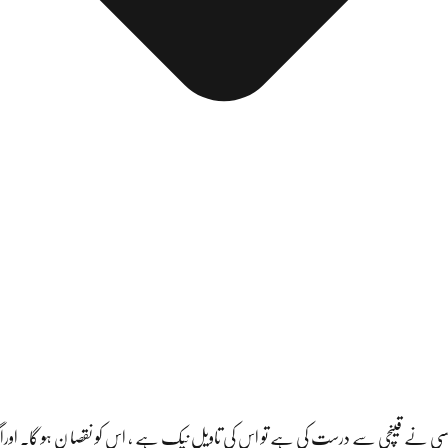
نچھ کسی نے قینچی سے درست کی ہے تو اس کی تاویل نیک ہے ، اس کو نقصا ن ہو گا۔ اور