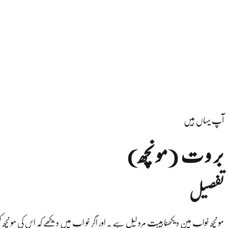
آپ یہاں ہیں
بر و ت (مو نچھ)
تفصیل
مو نچھ خواب مین دیکھنا ہیبت مرد لیل ہے ۔ اور اگر خو اب میں دیکھے کہ اس کی مو 