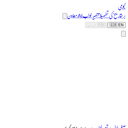
نجومی
برج
تاریخ کی تفصیلات
تعبیر خواب
AI معاون
🇬🇧 EN
🇵🇰 اردو
صفحہ اول
>
تعبیرخواب
>
بر و ت (مو نچھ)