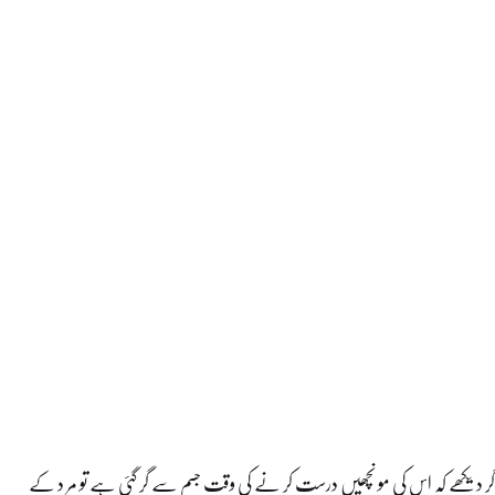
اگر دیکھے کہ اس کی مو نچھیں درست کر نے کی وقت جسم سے گر گئی ہے تو مر د کے