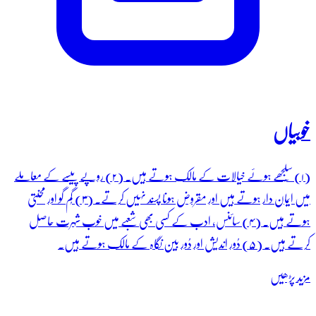
خوبیاں
(۱) سُلجھے ہوئے خیالات کے مالک ہوتے ہیں۔ (۲) روپے پیسے کے معاملے
میں ایمان دار ہوتے ہیں اور مقروض ہونا پسند نہیں کرتے۔ (۳) گُم گو اور محنتی
ہوتے ہیں۔ (۴) سائنس، ادب کے کسی بھی شعبے میں خوب شہرت حاصل
کرتے ہیں۔ (۵) دُور اندیش اور دُور بین نگاہ کے مالک ہوتے ہیں۔
مزید پڑھیں