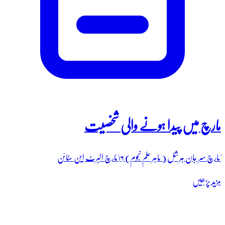
مارچ میں پیدا ہونے والی شخصیت
؍مارچ سر جان ہرشل ( ماہر علم نجوم) ۱۶؍مارچ البرٹ این سٹائن
مزید پڑھیں