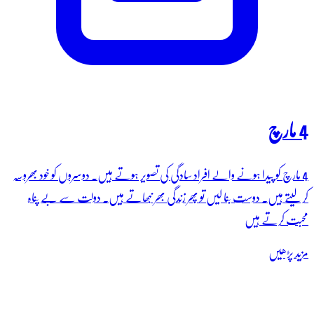
4 مارچ
4 مارچ کو پیدا ہونے والے افراد سادگی کی تصویر ہوتے ہیں۔ دوسروں کو خود بھروسہ
کر لیتے ہیں۔ دوست بنا لیں تو پھر زندگی بھر نبھاتے ہیں۔ دولت سے بے پناہ
محبت کرتے ہیں
مزید پڑھیں