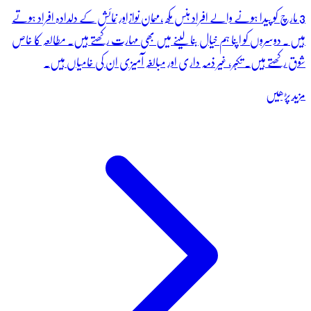
3 مارچ کو پیدا ہونے والے افراد ہنس مکھ ،مہمان نوازاور نمائش کے دلدادہ افراد ہوتے
ہیں ۔ دوسروں کو اپنا ہم خیال بنا لینے میں بھی مہارت رکھتے ہیں۔ مطالعہ کا خاص
شوق رکھتے ہیں۔ تکبّر، غیر ذمہ داری اور مبالغہ آمیزی ان کی خامیاں ہیں۔
مزید پڑھیں