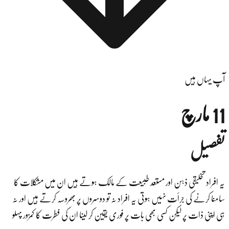
آپ یہاں ہیں
11 مارچ
تفصیل
یہ افراد تخلیقی ذہن اور مستعد طبیعت کے مالک ہوتے ہیں ان میں مشکلات کا
سامنا کرنے کی جرأت نہیں ہوتی یہ افراد نہ تو دوسروں پر بھروسہ کرتے ہیں اور نہ
ہی اپنی ذات پر لیکن کسی بھی بات پر فوری یقین کر لینا ان کی فطرت کا کمزور پہلو