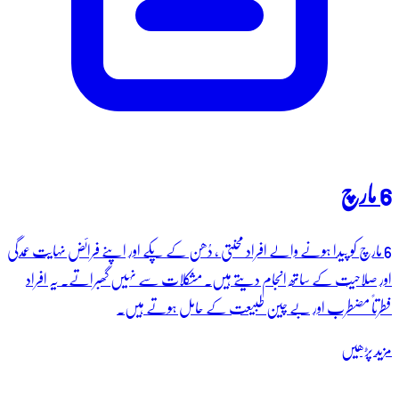
6 مارچ
6 مارچ کو پیدا ہونے والے افراد محنتی ، دُھن کے پکے اور اپنے فرائض نہایت عمدگی
اور صلاحیت کے ساتھ انجام دیتے ہیں۔ مشکلات سے نہیں گھبراتے۔ یہ افراد
فطرتاً مضطرب اور بے چین طبیعت کے حامل ہوتے ہیں۔
مزید پڑھیں