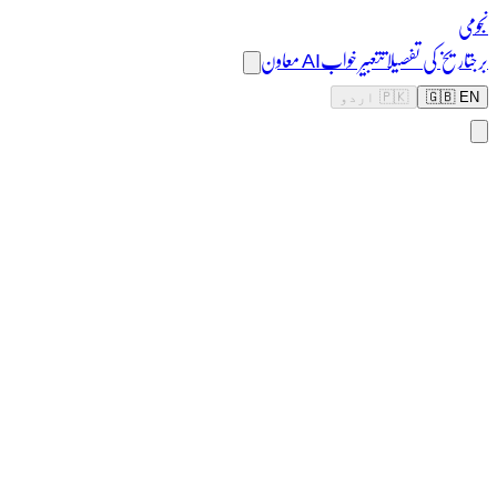
نجومی
برج
تاریخ کی تفصیلات
تعبیر خواب
AI معاون
🇬🇧 EN
🇵🇰 اردو