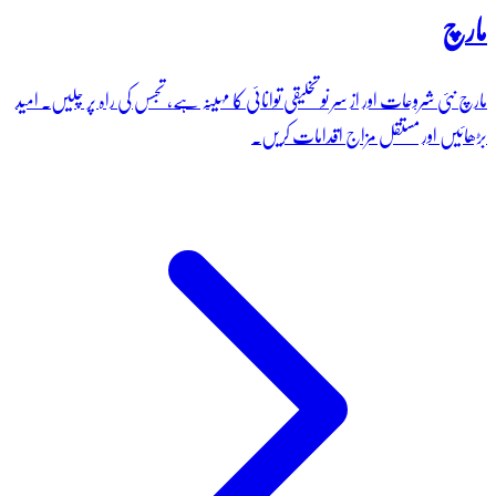
مارچ
مارچ نئی شروعات اور از سر نو تخلیقی توانائی کا مہینہ ہے، تجسس کی راہ پر چلیں۔ امید
بڑھائیں اور مستقل مزاج اقدامات کریں۔