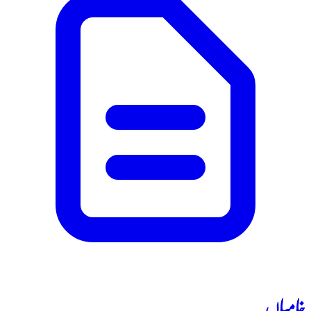
خامیاں