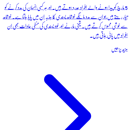
5 مارچ کو پیدا ہونے والے افراد ہمدرد ہوتے ہیں۔ اور ہر کسی انسان کی مدد کرنے کو
تیار رہتے ہیں جو ان سے مدد مانگے خوشامد پسندی کا جذبہ ان میں پایا جاتا ہے۔ خوشامد
سے خوشی محسوس کرتے ہیں۔ شیخی مارنے اور خود پسندی کی منفی عادات بھی ان
افراد میں پائی جاتی ہیں۔
مزید پڑھیں