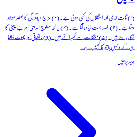
(ا) ثابت قدمی اور استقلال کی کمی ہوتی ہے۔ (۲) مزاج میںآوارگی کا عنصر موجود
ہوتا ہے۔ (۳) غصہ بہت زیادہ آتا ہے۔ (۴) یہ لمحہ مفلوج الدہنی اور بے چینی کا
شکار رہتے ہیں۔ (۵) مشکلات سے گھبراتے ہیں۔ (۶) نااتفاقی اور پھوٹ ڈالنا
ان کے دائیں ہاتھ کا کھیل ہے۔
مزید پڑھیں