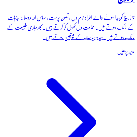
7 مارچ کو پیدا ہونے والے افراد نرم دل ، تصویر پرست، حساس اور دوستانہ جذبات
کے مالک ہوتے ہیں۔ سخاوت دل کھول کر کرتے ہیں۔ کاروباری طبیعت کے
مالک ہوتے ہیں۔ سیر و سیاحت کے شوقین ہوتے ہیں۔
مزید پڑھیں