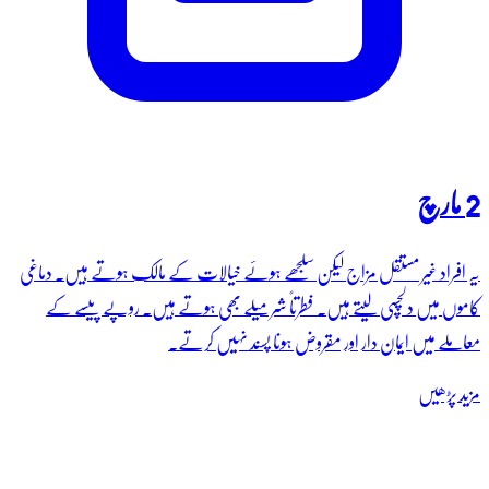
2 مارچ
یہ افراد غیر مستقل مزاج لیکن سلجھے ہوئے خیالات کے مالک ہوتے ہیں۔ دماغی
کاموں میں دلچسپی لیتے ہیں۔ فطرتاً شرمیلے بھی ہوتے ہیں۔ روپے پیسے کے
معاملے میں ایمان دار اور مقروض ہونا پسند نہیں کرتے۔
مزید پڑھیں