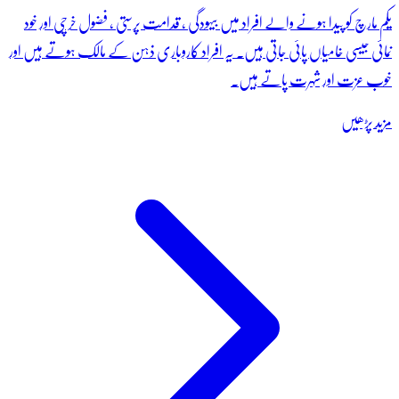
یکم مارچ کو پیدا ہونے والے افراد میں بیہودگی ، قدامت پرستی ، فضول خرچی اور خود
نمائی جیسی خامیاں پائی جاتی ہیں۔ یہ افراد کاروباری ذہن کے مالک ہوتے ہیں اور
خوب عزت اور شہرت پاتے ہیں۔
مزید پڑھیں