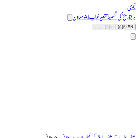
نجومی
برج
تاریخ کی تفصیلات
تعبیر خواب
AI معاون
🇬🇧 EN
🇵🇰 اردو
صفحہ اول
>
تاریخ پیدائش کی تفصیلات
>
جولائی
>
9 جولائی