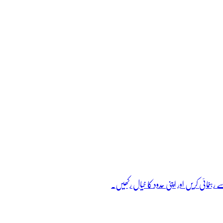
ہنمائی کریں اور اپنی حدود کا خیال رکھیں۔