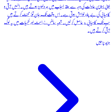
اپنی بہترین عادات کی وجہ سے حلقہ احباب میں ہر دلعزیز ہوتے ہیں۔ انہیں ترقی و
کامیابی کی بے پناہ خواہش ہوتی ہے۔ اس وقت تک جان توڑ محنت کرتے ہیں
جب تک کامیابی نہ حاصل کر لیں۔ شعبہ سائنس ، زراعت اور نفسیات میں یہ لوگ
ترقی کرتے ہیں۔
مزید پڑھیں