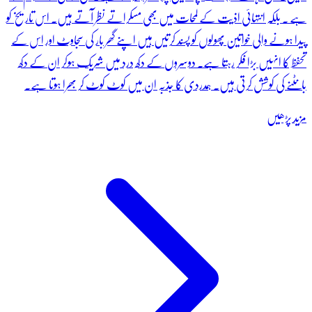
ہے ۔ بلکہ انتہائی اذیت کے لمحات میں بھی مسکراتے نظر آتے ہیں۔ اس تاریخ کو
پیدا ہونے والی خواتین پھولوں کو پسند کرتیں ہیں اپنے گھر بار کی سجاوٹ اور اس کے
تحفظ کا انہیں بڑا فکر رہتا ہے۔ دوسروں کے دکھ درد میں شریک ہوکر ان کے دکھ
بانٹنے کی کوشش کرتی ہیں۔ ہمدردی کا جذبہ ان میں کوٹ کوٹ کر بھرا ہوتا ہے۔
مزید پڑھیں