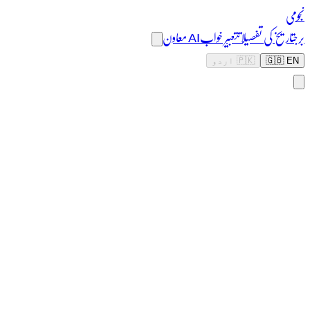
نجومی
برج
تاریخ کی تفصیلات
تعبیر خواب
AI معاون
🇬🇧 EN
🇵🇰 اردو