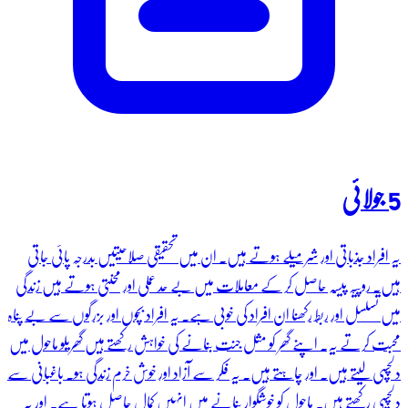
5 جولائی
یہ افراد جذباتی اور شرمیلے ہوتے ہیں۔ ان میں تحقیقی صلاحیتیں بدرجہ پائی جاتی
ہیں۔ روپیہ پیسہ حاصل کر کے معاملات میں بے حد عملی اور محنتی ہوتے ہیں زندگی
میں تسلسل اور ربط رکھنا ان افراد کی خوبی ہے۔ یہ افراد بچوں اور بزرگوں سے بے پناہ
محبت کرتے یہ۔ اپنے گھر کو مثل جنت بنانے کی خواہش رکھتے ہیں گھریلو ماحول میں
دلچسپی لیتے ہیں۔ اور چاہتے ہیں۔ یہ فکر سے آزاد اور خوش خرم زندگی ہو۔ باغبانی سے
دلچسپی رکھتے ہیں۔ ماحول کو خوشگوار بنانے میں انہیں کمال حاصل ہوتا ہے۔ اور یہ