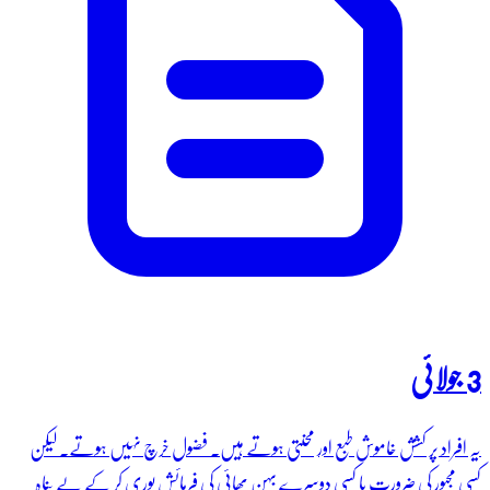
3 جولائی
یہ افراد پر کشش خاموش طبع اور محنتی ہوتے ہیں۔ فضول خرچ نہیں ہوتے۔ لیکن
کسی مجبور کی ضرورت یا کسی دوسرے بہن بھائی کی فرمائش پوری کر کے بے پناہ