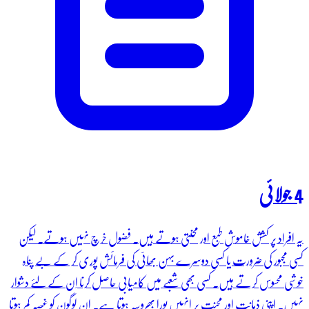
4 جولائی
یہ افراد پر کشش خاموش طبع اور محنتی ہوتے ہیں۔ فضول خرچ نہیں ہوتے۔ لیکن
کسی مجبور کی ضرورت یا کسی دوسرے بہن بھائی کی فرمائش پوری کر کے بے پناہ
خوشی محسوس کرتے ہیں۔ کسی بھی شعبے میں کامیابی حاصل کرنا اِن کے لئے دشوار
نہیں۔ اپنی ذہانت اور محنت پر انہیں پورا بھروسہ ہوتا ہے۔ ان لوگون کو غصہ کم ہوتا