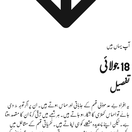
آپ یہاں ہیں
18 جولائی
تفصیل
یہ افراد بے حد موڈلی قسم کے جذباتی اور حساس ہوتے ہیں۔ ان پر اگر توجہ نہ دی
جائے تو احساس کمتری کا شکار ہو جاتے ہیں۔ ہر شعبے میں ترقی کرنا ان کا مقصد ہوتا
ہے۔ لیکن اپنے پسندیدہ مشغلے کو ہی اپناتے ہیں۔ نفسیاتی قسم کے مشاغل میں