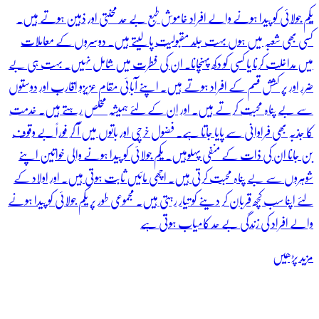
یکم جولائی کو پیدا ہونے والے افراد خاموش طبع بے حد محنتی اور ذہین ہوتے ہیں۔
کسی بھی شعبہ میں ہوں بہت جلد مقبولیت پا لیتے ہیں۔ دوسروں کے معاملات
میں مداخلت کرنا یا کسی کو دکھ پہنچانا۔ ان کی فطرت میں شامل نہیں۔ بہت ہی بے
ضرر اور پر کشش قسم کے افراد ہوتے ہیں۔ اپنے آبائی مقام عزیزو اقارب اور دوستوں
سے بے پناہ محبت کرتے ہیں۔ اور ان کے لئے ہمیشہ مخلص رہتے ہیں۔ خدمت
کا جذبہ بھی فراوانی سے پایا جاتا ہے۔ فضول خرچی اور باتوں میں آ کر فوراً بے وقوف
بن جانا ان کی ذات کے منفی پہلوہیں۔ یکم جولائی کو پیدا ہونے والی خواتین اپنے
شوہروں سے بے پناہ محبت کرتی ہیں۔ اچھی مائیں ثابت ہوتی ہیں۔ اور اولاد کے
لئے اپنا سب کچھ قربان کر دینے کو تیار رہتی ہیں۔ مجموعی طور پر یکم جولائی کو پیدا ہونے
والے افراد کی زندگی بے حد کامیاب ہوتی ہے
مزید پڑھیں