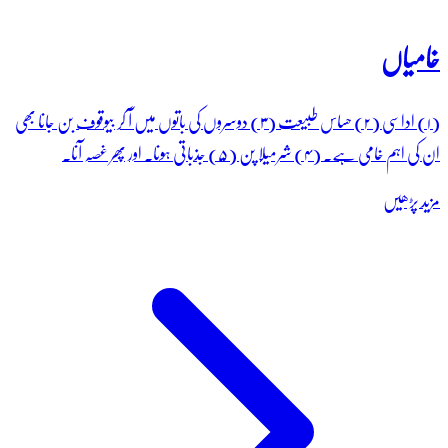
خامیاں
(۱) اداسی (۲) حساس طبیعت (۳) دوسروں کی باتوں میں آ کر بیوقوف بن جانا بھی
ان کی اہم خامی ہے۔ (۴) شرمیلا پن (۵) جذباتی ہونا۔ اور پھر غصہ آنا۔
مزید پڑھیں