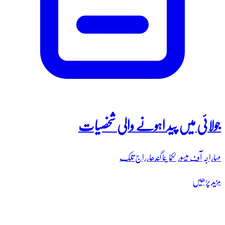
جولائی میں پید اہونے والی شخصیات
مہاراجہ آف میسور لکما ینا گندھارراج تلک
مزید پڑھیں