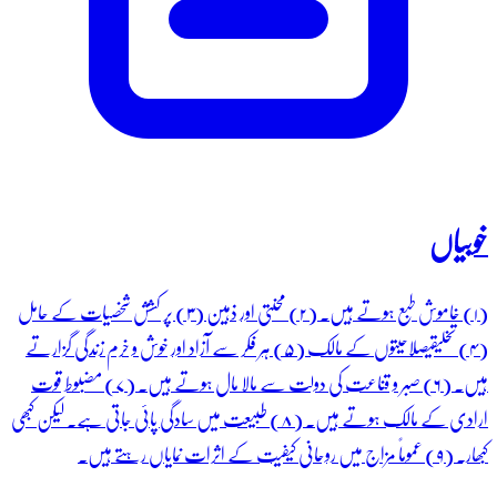
خوبیاں
(۱) خاموش طبع ہوتے ہیں۔ (۲) محنتی اور ذہین (۳) پر کشش شخصیات کے حامل
(۴) تخلیقیصلاحیتوں کے مالک (۵) ہر فکر سے آزاد اور خوش و خرم زندگی گزارتے
ہیں۔ (۶) صبر و قناعت کی دولت سے مالا مال ہوتے ہیں۔ (۷) مضبوط قوت
ارادی کے مالک ہوتے ہیں۔ (۸) طبیعت میں سادگی پائی جاتی ہے۔ لیکن کبھی
کبھار۔ (۹) عموماً مزاج میں روحانی کیفیت کے اثرات نمایاں رہتے ہیں۔