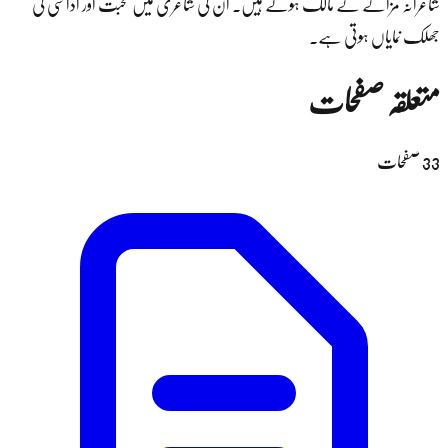
شاعرانہ مزاکے کے مالک ہوتے ہیں۔ ان کی شاعری میں محبت اور اداسی کی
جھلک نمایاں ہوتی ہے۔
متعلقہ صفحات
33
صفحات