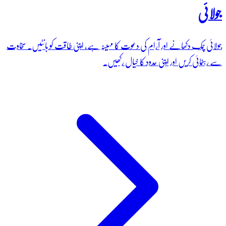
جولائی
جولائی چمک دکھانے اور آرام کی دعوت کا مہینہ ہے، اپنی طاقت کو بانٹیں۔ سخاوت
سے رہنمائی کریں اور اپنی حدود کا خیال رکھیں۔