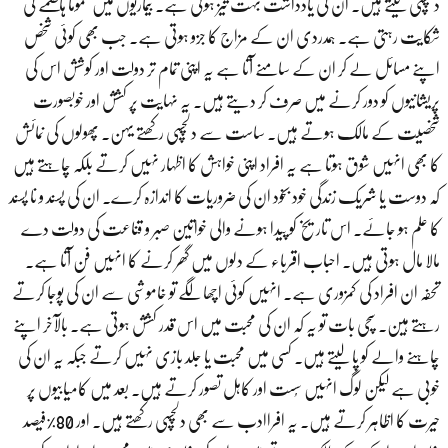
دلچسپی لیتے ہیں۔ ان کی یادداشت بہت تیز ہوتی ہے۔ بیماریوں میں عموماً ہاضمے کی
شکایت رہتی ہے۔ ہمدردی ان کے مزاج کا جزو ہوتی ہے۔ جب بھی کوئی شخص
اپنے مسائل لے کر ان کے سامنے آتا ہے یہ اپنی تمام تر دولت اور کوشش اس کی
پریشانیوں کو دور کرنے میں صرف کر دیتے ہیں۔ یہ نہایت پر کشش اور خوبصورت
شخصیت کے مالک ہوتے ہیں۔ ساست سے دلچسپی رکھتے یہن۔ پھولوں کی نمائش
کا بھی انہیں شوق ہوتا ہے یہ افراد اپنی خواہش کا اظہار نہیں کرتے بلکہ چاہتے ہیں
کہ دوست یا شریک زندگی خود بخود ان کی ضروریات کا اندازہ کرے۔ ان کی پسند و نا پسند
کا علم ہو جائے۔ اس تاریخ کو پیدا ہونے والی خواتین صبر و قناعت کی دولت دے
مالا مال ہوتی ہیں۔ احباب اقرباء کے دلوں میں گھر کرنے کا انہیں فن آتا ہے۔
تحفہ ان افراد کی کمزوری ہے۔ انہیں کوئی اچھا لگے تو خاموشی سے ان کی پوجا کرتے
رہتے ہین۔ سچی بات تو یہ کہ ان کی محبت میں اس قدر کشش ہوتی ہے۔ بالآخر اپنے
چاہنے والے کو پا لیتے ہیں۔ کسی میں محبت یا جلد بازی نہیں کرتے جبکہ یہ ان کی
خوبی ہے لیکن لوگ انہیں سُست اور کاہل تصور کرتے ہیں۔ بعد میں کامیابیوں پر
حیرت کا اظاہر کرتے ہیں۔ یہ افراادب سے بھی دلچسپی رکھتے ہیں۔ اور 80%فیصد