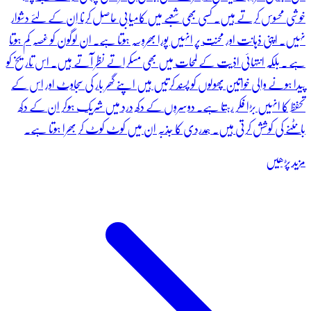
خوشی محسوس کرتے ہیں۔ کسی بھی شعبے میں کامیابی حاصل کرنا اِن کے لئے دشوار
نہیں۔ اپنی ذہانت اور محنت پر انہیں پورا بھروسہ ہوتا ہے۔ ان لوگون کو غصہ کم ہوتا
ہے ۔ بلکہ انتہائی اذیت کے لمحات میں بھی مسکراتے نظر آتے ہیں۔ اس تاریخ کو
پیدا ہونے والی خواتین پھولوں کو پسند کرتیں ہیں اپنے گھر بار کی سجاوٹ اور اس کے
تحفظ کا انہیں بڑا فکر رہتا ہے۔ دوسروں کے دکھ درد میں شریک ہوکر ان کے دکھ
بانٹنے کی کوشش کرتی ہیں۔ ہمدردی کا جذبہ ان میں کوٹ کوٹ کر بھرا ہوتا ہے۔
مزید پڑھیں