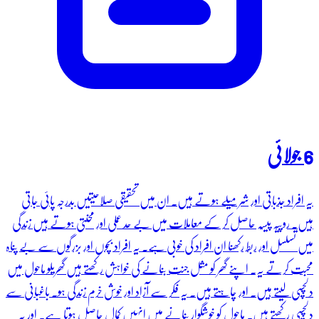
6 جولائی
یہ افراد جذباتی اور شرمیلے ہوتے ہیں۔ ان میں تحقیقی صلاحیتیں بدرجہ پائی جاتی
ہیں۔ روپیہ پیسہ حاصل کر کے معاملات میں بے حد عملی اور محنتی ہوتے ہیں زندگی
میں تسلسل اور ربط رکھنا ان افراد کی خوبی ہے۔ یہ افراد بچوں اور بزرگوں سے بے پناہ
محبت کرتے یہ۔ اپنے گھر کو مثل جنت بنانے کی خواہش رکھتے ہیں گھریلو ماحول میں
دلچسپی لیتے ہیں۔ اور چاہتے ہیں۔ یہ فکر سے آزاد اور خوش خرم زندگی ہو۔ باغبانی سے
دلچسپی رکھتے ہیں۔ ماحول کو خوشگوار بنانے میں انہیں کمال حاصل ہوتا ہے۔ اور یہ