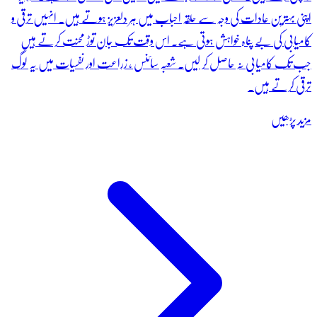
اپنی بہترین عادات کی وجہ سے حلقہ احباب میں ہر دلعزیز ہوتے ہیں۔ انہیں ترقی و
کامیابی کی بے پناہ خواہش ہوتی ہے۔ اس وقت تک جان توڑ محنت کرتے ہیں
جب تک کامیابی نہ حاصل کر لیں۔ شعبہ سائنس ، زراعت اور نفسیات میں یہ لوگ
ترقی کرتے ہیں۔
مزید پڑھیں