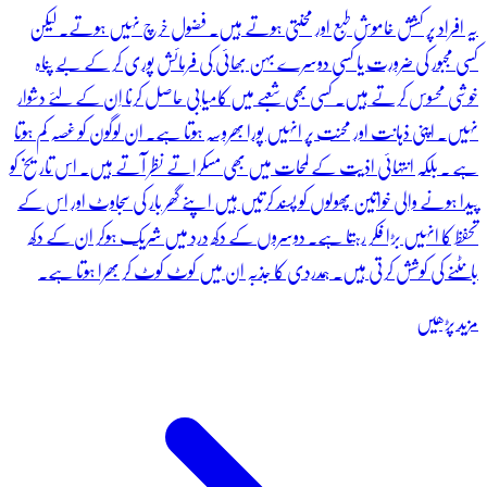
یہ افراد پر کشش خاموش طبع اور محنتی ہوتے ہیں۔ فضول خرچ نہیں ہوتے۔ لیکن
کسی مجبور کی ضرورت یا کسی دوسرے بہن بھائی کی فرمائش پوری کر کے بے پناہ
خوشی محسوس کرتے ہیں۔ کسی بھی شعبے میں کامیابی حاصل کرنا اِن کے لئے دشوار
نہیں۔ اپنی ذہانت اور محنت پر انہیں پورا بھروسہ ہوتا ہے۔ ان لوگون کو غصہ کم ہوتا
ہے ۔ بلکہ انتہائی اذیت کے لمحات میں بھی مسکراتے نظر آتے ہیں۔ اس تاریخ کو
پیدا ہونے والی خواتین پھولوں کو پسند کرتیں ہیں اپنے گھر بار کی سجاوٹ اور اس کے
تحفظ کا انہیں بڑا فکر رہتا ہے۔ دوسروں کے دکھ درد میں شریک ہوکر ان کے دکھ
بانٹنے کی کوشش کرتی ہیں۔ ہمدردی کا جذبہ ان میں کوٹ کوٹ کر بھرا ہوتا ہے۔
مزید پڑھیں