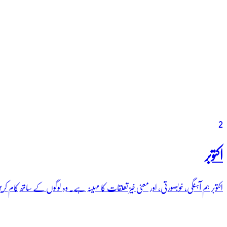
2
اکتوبر
اکتوبر ہم آہنگی، خوبصورتی، اور معنی خیز تعلقات کا مہینہ ہے۔ وہ لوگوں کے ساتھ کام 