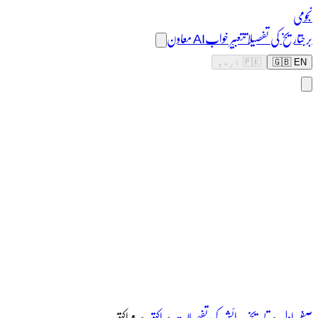
نجومی
برج
تاریخ کی تفصیلات
تعبیر خواب
AI معاون
🇬🇧 EN
🇵🇰 اردو
صفحہ اول
>
تاریخ پیدائش کی تفصیلات
>
اکتوبر
>
4 اکتوبر