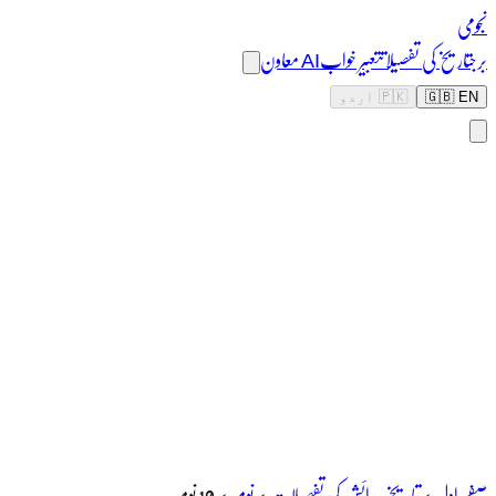
نجومی
برج
تاریخ کی تفصیلات
تعبیر خواب
AI معاون
🇬🇧 EN
🇵🇰 اردو
صفحہ اول
>
تاریخ پیدائش کی تفصیلات
>
نومبر
>
10 نومبر