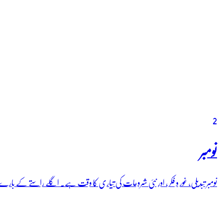
2
نومبر
نومبر تبدیلی، غور و فکر، اور نئی شروعات کی تیاری کا وقت ہے۔ اگلے راستے کے بار