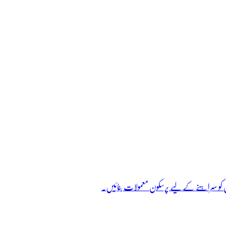
وں کو سراہنے کے لیے پرسکون معمولات بنائیں۔