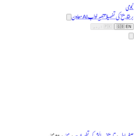
نجومی
برج
تاریخ کی تفصیلات
تعبیر خواب
AI معاون
🇬🇧 EN
🇵🇰 اردو
صفحہ اول
>
تاریخ پیدائش کی تفصیلات
>
مئی
>
31 مئی