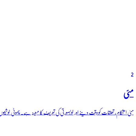
2
مئی
مئی استحکام، تعلقات کو وقت دینے اور خوبصورتی کی تعریف کا مہینہ ہے۔ چھوٹی خوشی