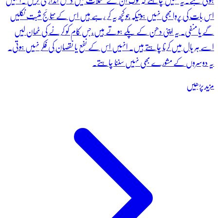
ہوتی ہے۔یہ نہیں چاہتے کہ لوگ ان کے معملات میں دخل اندازی کریں ۔انہیں
اس بات کی پروا بھی نہیں ہوتیکہ جو کچھ یہ کر رہے ہیں اس کے نتائج مثبت نکلیں
گے یا منفی۔ یہ اپنی دھن کے پکے ہوتے ہیں،جس کام کو کرنے کی ٹھان لیں
اسے ہر ہال میں کرنا چاہتے ہیں۔ انہیں اس کے نفع یا نقصان کی فکر نہیں ہوتی۔
یہ دوسروں کے مشورے بھی نہیں سننا چاہتے۔
مزید پڑھیں