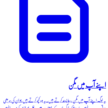
اپنے آپ میں مگن
یہ لوگ اپنے آپ میں مگن رہنا پسند کرتے ہیں۔یہ وہ کچھ کرتے ہیں جو ان کی مرضی