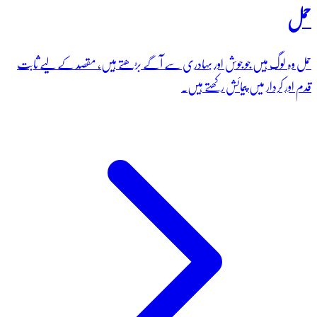
حمل
حمل وہ لوگ ہیں جو جوش اور بہادری سے آگے بڑھتے ہیں، مقصد کے لیے ثابت
قدم اور کردار میں پیمائش رکھتے ہیں۔