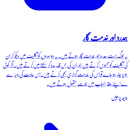
ہمدرد اور خدمت گار
یہ لوگ بہت ہمدرد اور خدمت گار ہوتے ہیں۔ یہ دوسروں کو تکلیف میں دیکھ کر ان
کی تکلیف کو محسوس کرتے ہیں اور ان کی جس قدر مدد کر سکتے ہیں کرتے ہیں۔اگر کوئی
عزیز بیمار ہو جاے تو اس کی خدمت گزاری بھی کرتے ہیں۔اس عادت کی وجہ سے
ے اپنے حلقہ احباب میں خاصے مقبول ہوتے ہیں۔
مزید پڑھیں