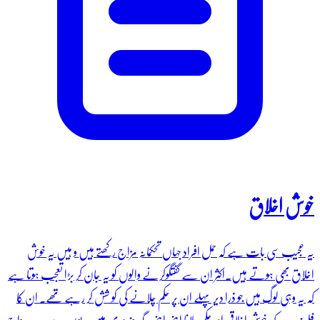
خوش اخلاق
یہ عجیب سی بات ہے کہ حمل افراد جہاں تحکمانہ مزاج رکھتے ہیں و ہیں یہ خوش
اخلاق بھی ہوتے ہیں۔اکثر ان سے گفتگوکرنے والوں کو یہ جان کر بڑا تعجب ہوتا ہے
کہ یہ وہی لوگ ہیں جو ذرا دیر پہلے ان پر حکم چلانے کی کو شش کر رہے تھے۔ ان کا