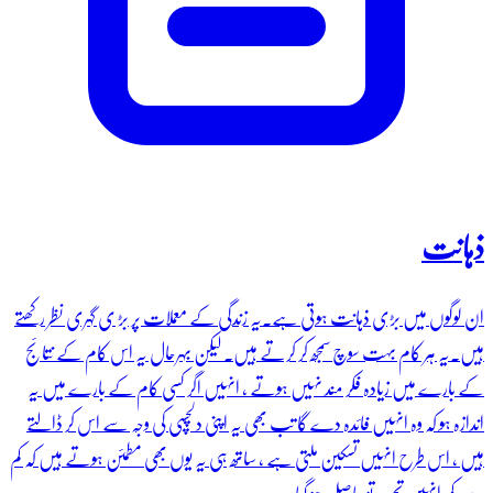
ذہانت
ان لوگوں میں بڑی ذہانت ہوتی ہے۔یہ زندگی کے معملات پر بڑ ی گہری نظر رکھتے
ہیں۔یہ ہر کام بہت سوچ سمجھ کر کرتے ہیں۔ لیکن بہرحال یہ اس کام کے نتائج
کے بارے میں زیادہ فکر مند نہیں ہوتے ، انہیں اگر کسی کام کے بارے میں یہ
اندازہ ہو کہ وہ انہیں فائدہ دے گا تب بھی یہ اپنی دلچسپی کی وجہ سے اس کر ڈالتے
ہیں ، اس طرح انہیں تسکین ملتی ہے ، ساتھ ہی یہ یوں بھی مطمئن ہوتے ہیں کہ کم