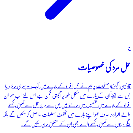
3
حمل مرد کی خصوصیات
قارئین! گزشتہ صفحات پر ہم نے حمل افراد کے بارے میں ایک سرسری جائزہ لیا
جس سے یقیناًان کے بارے میں مکمل طور پر آگاہی ممکن ہے اس لئے اب ہم ان
افراد کے بارے میں تفصیل میں جانتے ہیں جس سے برج حمل سے تعلق رکھنے
والے افرادنہ صرف خود اپنے بارے میں مختلف معلومات حا صل کر سکیں گے بلکہ
دیگر بر جوں سے تعلق رکھنے والے بھی ان کے متعلق جان سکیں گے۔