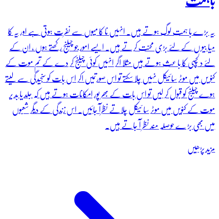
باہمت
یہ بڑے با ہمت لوگ ہوتے ہیں۔ انہیں نا کا میوں سے نفرت ہوتی ہے اور یہ کا
میا بیو ں کے لئے بڑی محنت کرتے ہیں۔ ایسے امور جو چیلنج رکھتے ہوں ، ان کے
لئے دلچسپی کا با عث ہوتے ہیں مثلا اگر انہیں کوئی چیلنج کر دے کے تم موت کے
کنو یں میں موٹر سائیکل نہیں چلا سکتے تو اس صورتمیں اکر اس بات کو سنجیدگی سے لیتے
ہوے چیلنج کو قبول کر لیں تو اس بات کے بھر پور امکانات ہوتے ہیں کہ جلد یا بد یر
موت کے کنویں میں موٹر سا ئیکل چلاتے نظرآ جائیں۔ اس زندگی کے دیگر شعبوں
میں بھی بڑ ے حوصلہ مند نظر آ جاتے ہیں۔
مزید پڑھیں