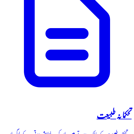
تحکما نہ طبیعت