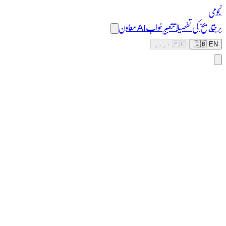
نجومی
برج
تاریخ کی تفصیلات
تعبیر خواب
AI معاون
🇬🇧 EN
🇵🇰 اردو