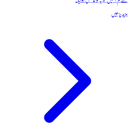
سے کم انہیں تجربہ تو حاصل ہو گیا۔
مزید پڑھیں