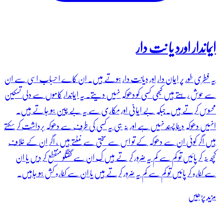
ایماندار اورد یا نت دار
یہ فطری طور پر ایمان دار اور دیانت دار ہوتے ہیں۔ ان کاے ا حسباب اسی سے ان
سے حوش رہتے ہیں کبھی کسی کو دھوکہ نہیں دیتے۔ یہ ایماندار کاموں سے دلی تسکین
محسوس کرتے ہیں۔جبکہ بے ایمانی اور مکاری سے یہ بے چین ہو جاتے ہیں۔
انہیں دھوکہ دینا پسند نہیں ہے اور نہ ہی یہ کسی کی طرف سے دھوکہ برداشت کر سکتے
ہیں اگر کوئی ان سے دھوکہ کے تو اس سے سختی سے نمٹتے ہیں ، اگر ان کے خلاف
کچھ نہ کر پائیں تو کم سے کم یہ ضرور کر تے ہیں ک ان سے گفتگو منقطع کر دیں یا ان
سے کنارہ کر پائیں تو کم سے کم یہ ضرور کرتے ہیں یا ان سے کنارہ کش ہو جاہیں۔
مزید پڑھیں