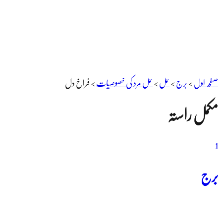
صفحہ اول
>
برج
>
حمل
>
حمل مرد کی خصوصیات
>
فراخ دل
مکمل راستہ
1
برج