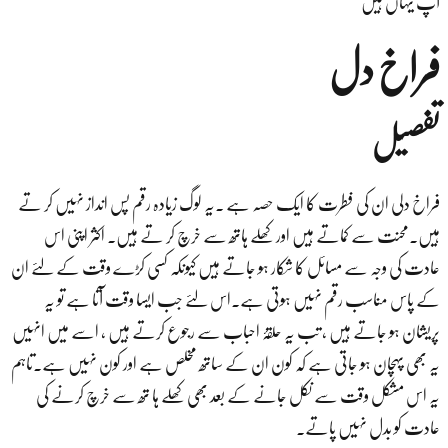
آپ یہاں ہیں
فراخ دل
تفصیل
فراخ دلی ان کی فطرت کا ایک حصہ ہے ۔یہ لوگ زیادہ رقم پس انداز نہیں کر تے
ہیں۔محنت سے کماتے ہیں اور کھلے ہاتھ سے خرچ کر تے ہیں۔ اکثر اپنی اس
عادت کی وجہ سے مسائل کا شکار ہو جاتے ہیں کیونکہ کسی کڑے وقت کے لئے ان
کے پاس مناسب رقم نہیں ہوتی ہے۔اس لئے جب ایسا وقت آتا ہے تو یہ
پریشان ہو جاتے ہیں ، تب یہ حلقۂ احباب سے رجوع کرتے ہیں ، اسے میں انہیں
یہ بھی پہچان ہو جاتی ہے کہ کون ان کے ساتھ مخلص ہے اور کون نہیں ہے۔تاہم
یہ اس مشکل وقت سے نکل جانے کے بعد بھی کھلے ہا تھ سے خرچ کرنے کی
عادت کو بدل نہیں پاتے۔