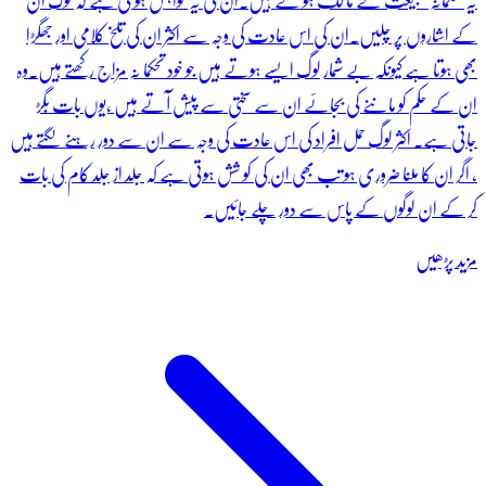
یہ تحکمانہ طبیعت کے ما لک ہو تے ہیں۔ان کی یہ خواہش ہو تی ہے کہ لوگ ان
کے اشاروں پر چلیں۔ان کی اس عادت کی وجہ سے اکثر ان کی تلخ کلامی اور جھگڑا
بھی ہوتا ہے کیونکہ بے شمار لوگ ایسے ہوتے ہیں جو خود تحکما نہ مزاج رکھتے ہیں۔وہ
ان کے حکم کو ماننے کی بجائے ان سے سختی سے پیش آتے ہیں ،یوں بات بگڑ
جاتی ہے۔ اکثر لوگ حمل افراد کی اس عادت کی وجہ سے ان سے دور رہنے لگتے ہیں
، اگر ان کا ملنا ضروری ہو تب بھی ان کی کو شش ہوتی ہے کہ جلد از جلد کام کی بات
کر کے ان لوگوں کے پاس سے دور چلے جائیں۔
مزید پڑھیں