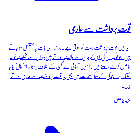
قوت برداشت سے عاری
ان میں قو ت برداشت بہت کم ہوتی ہے ۔زرا زرا سی بات پر مشتعل ہو جاتے
ہیں۔جو لوگ ان کی اس کمزوری سے واکف ہوتے ہیں وہ ان سے مختلف فوائد
حاصل کرتے رہتے ہیں ۔انہیں آسانی سے کسی کے خلاف بڑکا کر استعمال کیا جا
سکتا ہے۔زندگی کے دیگر معملات میں بھی یہ قوت برداشت سے عاری ہوتے
ہیں۔
مزید پڑھیں