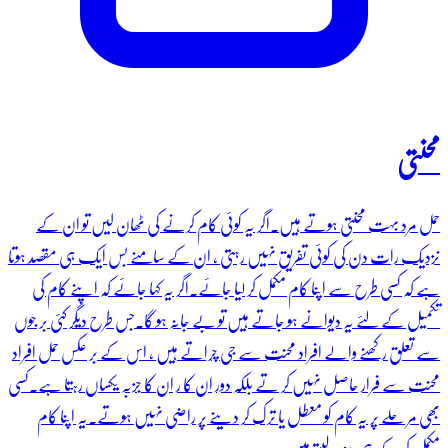
محنتی
حمل مرد بہت محنتی ہوتے ہیں۔اگر یہ کوئی کام کرنے کی ٹھان لیں تو ان کے
نزدیک رات دن کی کوئی تفریق نہیں رہتی ، ان کے سامنے بس ایک ہی مقصد ہوتا
ہے کہ کسی طرح سے اپنا کام مکمل کر لیا جائے۔اگر یہ کہا جائے کہ اپنے کام کی
تکمیل کے لئے یہ دیوانے ہو جاتے ہیں تو بے جانہ ہو گا۔جس طرح دیگر کئی بر جوں
سے تعلق رکھنے والے افراد محنت سے جی چراتے ہیں ، اس کے بر عکس حمل افراد
محنت سے فرار حاصل نہیں کر تے بلکہ دور ان کا ر ان کا جزبہ یکساں رہتا ہے۔کسی
بھی مر حلے پر یہ کام کو معطل یا ترک کر دینے پر راضی نہیں ہوتے۔یہ اپنا کام