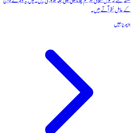
فلسفہ ہے کہ خوش اخلاقی اور حکم چلانا اپنی اپنی جگہ ضروری ہیں۔ یوں یہ دہرے مزاج
کے حامل نظر آتے ہیں۔
مزید پڑھیں