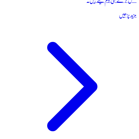
مکمل کر کے ہی دم لیتے ہیں۔
مزید پڑھیں