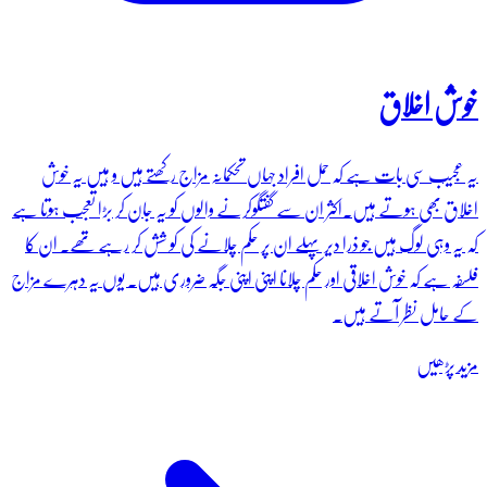
خوش اخلاق
یہ عجیب سی بات ہے کہ حمل افراد جہاں تحکمانہ مزاج رکھتے ہیں و ہیں یہ خوش
اخلاق بھی ہوتے ہیں۔اکثر ان سے گفتگوکرنے والوں کو یہ جان کر بڑا تعجب ہوتا ہے
کہ یہ وہی لوگ ہیں جو ذرا دیر پہلے ان پر حکم چلانے کی کو شش کر رہے تھے۔ ان کا
فلسفہ ہے کہ خوش اخلاقی اور حکم چلانا اپنی اپنی جگہ ضروری ہیں۔ یوں یہ دہرے مزاج
کے حامل نظر آتے ہیں۔
مزید پڑھیں