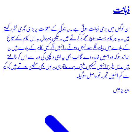
ذہانت
ان لوگوں میں بڑی ذہانت ہوتی ہے۔یہ زندگی کے معملات پر بڑ ی گہری نظر رکھتے
ہیں۔یہ ہر کام بہت سوچ سمجھ کر کرتے ہیں۔ لیکن بہرحال یہ اس کام کے نتائج
کے بارے میں زیادہ فکر مند نہیں ہوتے ، انہیں اگر کسی کام کے بارے میں یہ
اندازہ ہو کہ وہ انہیں فائدہ دے گا تب بھی یہ اپنی دلچسپی کی وجہ سے اس کر ڈالتے
ہیں ، اس طرح انہیں تسکین ملتی ہے ، ساتھ ہی یہ یوں بھی مطمئن ہوتے ہیں کہ کم
سے کم انہیں تجربہ تو حاصل ہو گیا۔
مزید پڑھیں