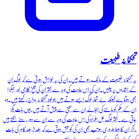
تحکما نہ طبیعت
یہ تحکمانہ طبیعت کے ما لک ہو تے ہیں۔ان کی یہ خواہش ہو تی ہے کہ لوگ ان
کے اشاروں پر چلیں۔ان کی اس عادت کی وجہ سے اکثر ان کی تلخ کلامی اور جھگڑا
بھی ہوتا ہے کیونکہ بے شمار لوگ ایسے ہوتے ہیں جو خود تحکما نہ مزاج رکھتے ہیں۔وہ
ان کے حکم کو ماننے کی بجائے ان سے سختی سے پیش آتے ہیں ،یوں بات بگڑ
جاتی ہے۔ اکثر لوگ حمل افراد کی اس عادت کی وجہ سے ان سے دور رہنے لگتے ہیں
، اگر ان کا ملنا ضروری ہو تب بھی ان کی کو شش ہوتی ہے کہ جلد از جلد کام کی بات