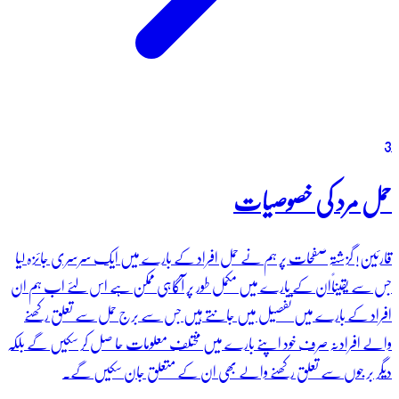
3
حمل مرد کی خصوصیات
قارئین! گزشتہ صفحات پر ہم نے حمل افراد کے بارے میں ایک سرسری جائزہ لیا
جس سے یقیناًان کے بارے میں مکمل طور پر آگاہی ممکن ہے اس لئے اب ہم ان
افراد کے بارے میں تفصیل میں جانتے ہیں جس سے برج حمل سے تعلق رکھنے
والے افرادنہ صرف خود اپنے بارے میں مختلف معلومات حا صل کر سکیں گے بلکہ
دیگر بر جوں سے تعلق رکھنے والے بھی ان کے متعلق جان سکیں گے۔