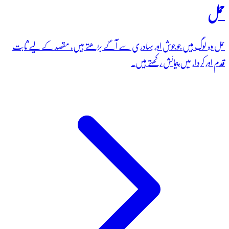
حمل
حمل وہ لوگ ہیں جو جوش اور بہادری سے آگے بڑھتے ہیں، مقصد کے لیے ثابت
قدم اور کردار میں پیمائش رکھتے ہیں۔