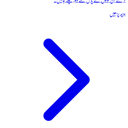
کر کے ان لوگوں کے پاس سے دور چلے جائیں۔
مزید پڑھیں