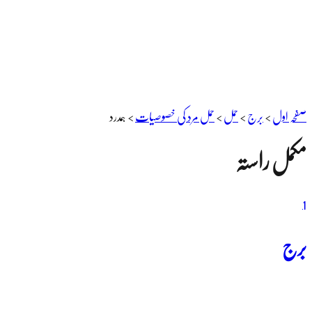
صفحہ اول
>
برج
>
حمل
>
حمل مرد کی خصوصیات
>
ہمدرد
مکمل راستہ
1
برج