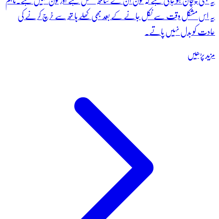
یہ بھی پہچان ہو جاتی ہے کہ کون ان کے ساتھ مخلص ہے اور کون نہیں ہے۔تاہم
یہ اس مشکل وقت سے نکل جانے کے بعد بھی کھلے ہا تھ سے خرچ کرنے کی
عادت کو بدل نہیں پاتے۔
مزید پڑھیں