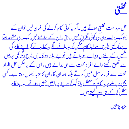
محنتی
حمل مرد بہت محنتی ہوتے ہیں۔اگر یہ کوئی کام کرنے کی ٹھان لیں تو ان کے
نزدیک رات دن کی کوئی تفریق نہیں رہتی ، ان کے سامنے بس ایک ہی مقصد ہوتا
ہے کہ کسی طرح سے اپنا کام مکمل کر لیا جائے۔اگر یہ کہا جائے کہ اپنے کام کی
تکمیل کے لئے یہ دیوانے ہو جاتے ہیں تو بے جانہ ہو گا۔جس طرح دیگر کئی بر جوں
سے تعلق رکھنے والے افراد محنت سے جی چراتے ہیں ، اس کے بر عکس حمل افراد
محنت سے فرار حاصل نہیں کر تے بلکہ دور ان کا ر ان کا جزبہ یکساں رہتا ہے۔کسی
بھی مر حلے پر یہ کام کو معطل یا ترک کر دینے پر راضی نہیں ہوتے۔یہ اپنا کام
مکمل کر کے ہی دم لیتے ہیں۔
مزید پڑھیں