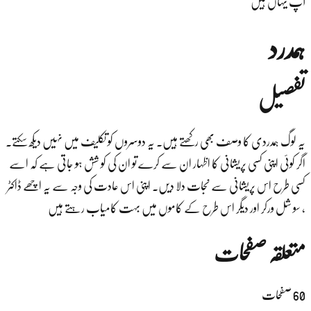
آپ یہاں ہیں
ہمدرد
تفصیل
یہ لوگ ہمدردی کا وصف بھی رکھتے ہیں۔ یہ دوسروں کو تکلیف میں نہیں دیکھ سکتے۔
اگر کوئی اپنی کسی پریشانی کا اظہار ان سے کرے تو ان کی کو شش ہو جاتی ہے کہ اسے
کسی طرح اس پریشانی سے نجات دلا دیں۔ اپنی اس عادت کی وجہ سے یہ اچھے ڈاکٹر
، سو شل ورکر اور دیگر اس طرح کے کاموں میں بہت کامیاب رہتے ہیں
متعلقہ صفحات
60
صفحات