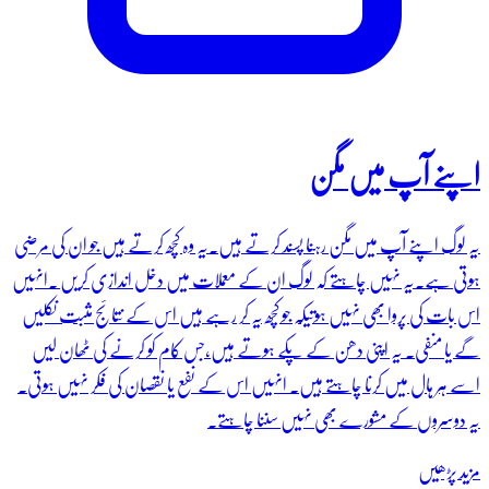
اپنے آپ میں مگن
یہ لوگ اپنے آپ میں مگن رہنا پسند کرتے ہیں۔یہ وہ کچھ کرتے ہیں جو ان کی مرضی
ہوتی ہے۔یہ نہیں چاہتے کہ لوگ ان کے معملات میں دخل اندازی کریں ۔انہیں
اس بات کی پروا بھی نہیں ہوتیکہ جو کچھ یہ کر رہے ہیں اس کے نتائج مثبت نکلیں
گے یا منفی۔ یہ اپنی دھن کے پکے ہوتے ہیں،جس کام کو کرنے کی ٹھان لیں
اسے ہر ہال میں کرنا چاہتے ہیں۔ انہیں اس کے نفع یا نقصان کی فکر نہیں ہوتی۔
یہ دوسروں کے مشورے بھی نہیں سننا چاہتے۔
مزید پڑھیں