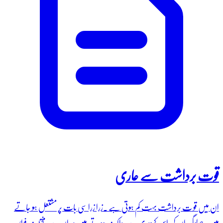
قوت برداشت سے عاری
ان میں قو ت برداشت بہت کم ہوتی ہے ۔زرا زرا سی بات پر مشتعل ہو جاتے