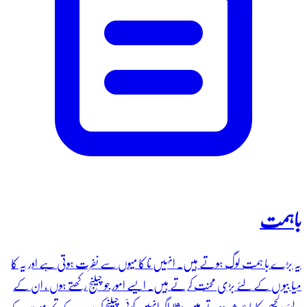
باہمت
یہ بڑے با ہمت لوگ ہوتے ہیں۔ انہیں نا کا میوں سے نفرت ہوتی ہے اور یہ کا
میا بیو ں کے لئے بڑی محنت کرتے ہیں۔ ایسے امور جو چیلنج رکھتے ہوں ، ان کے