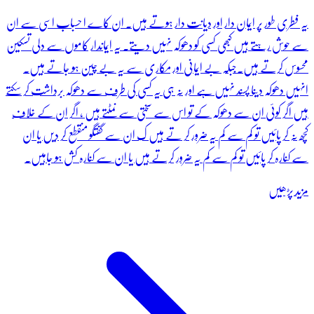
یہ فطری طور پر ایمان دار اور دیانت دار ہوتے ہیں۔ ان کاے ا حسباب اسی سے ان
سے حوش رہتے ہیں کبھی کسی کو دھوکہ نہیں دیتے۔ یہ ایماندار کاموں سے دلی تسکین
محسوس کرتے ہیں۔جبکہ بے ایمانی اور مکاری سے یہ بے چین ہو جاتے ہیں۔
انہیں دھوکہ دینا پسند نہیں ہے اور نہ ہی یہ کسی کی طرف سے دھوکہ برداشت کر سکتے
ہیں اگر کوئی ان سے دھوکہ کے تو اس سے سختی سے نمٹتے ہیں ، اگر ان کے خلاف
کچھ نہ کر پائیں تو کم سے کم یہ ضرور کر تے ہیں ک ان سے گفتگو منقطع کر دیں یا ان
سے کنارہ کر پائیں تو کم سے کم یہ ضرور کرتے ہیں یا ان سے کنارہ کش ہو جاہیں۔
مزید پڑھیں