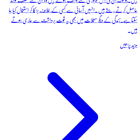
ہیں۔جو لوگ ان کی اس کمزوری سے واکف ہوتے ہیں وہ ان سے مختلف فوائد
حاصل کرتے رہتے ہیں ۔انہیں آسانی سے کسی کے خلاف بڑکا کر استعمال کیا جا
سکتا ہے۔زندگی کے دیگر معملات میں بھی یہ قوت برداشت سے عاری ہوتے
ہیں۔
مزید پڑھیں