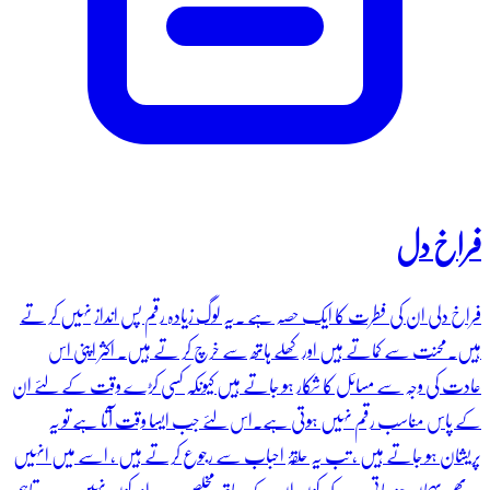
فراخ دل
فراخ دلی ان کی فطرت کا ایک حصہ ہے ۔یہ لوگ زیادہ رقم پس انداز نہیں کر تے
ہیں۔محنت سے کماتے ہیں اور کھلے ہاتھ سے خرچ کر تے ہیں۔ اکثر اپنی اس
عادت کی وجہ سے مسائل کا شکار ہو جاتے ہیں کیونکہ کسی کڑے وقت کے لئے ان
کے پاس مناسب رقم نہیں ہوتی ہے۔اس لئے جب ایسا وقت آتا ہے تو یہ
پریشان ہو جاتے ہیں ، تب یہ حلقۂ احباب سے رجوع کرتے ہیں ، اسے میں انہیں