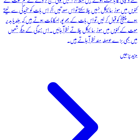
لئے دلچسپی کا با عث ہوتے ہیں مثلا اگر انہیں کوئی چیلنج کر دے کے تم موت کے
کنو یں میں موٹر سائیکل نہیں چلا سکتے تو اس صورتمیں اکر اس بات کو سنجیدگی سے لیتے
ہوے چیلنج کو قبول کر لیں تو اس بات کے بھر پور امکانات ہوتے ہیں کہ جلد یا بد یر
موت کے کنویں میں موٹر سا ئیکل چلاتے نظرآ جائیں۔ اس زندگی کے دیگر شعبوں
میں بھی بڑ ے حوصلہ مند نظر آ جاتے ہیں۔
مزید پڑھیں