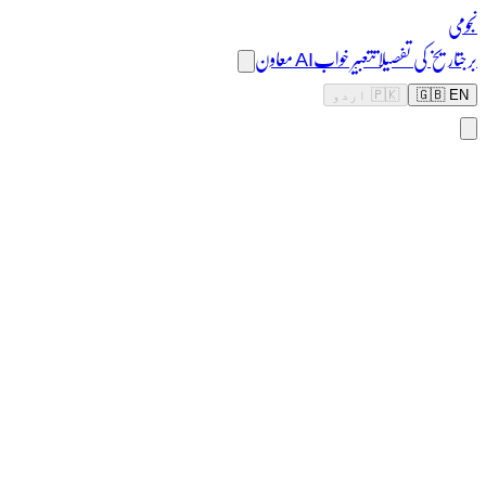
نجومی
برج
تاریخ کی تفصیلات
تعبیر خواب
AI معاون
🇬🇧 EN
🇵🇰 اردو